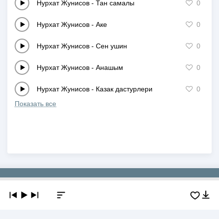
Нурхат Жунисов
-
Тан самалы
0
Нурхат Жунисов
-
Аке
0
Нурхат Жунисов
-
Сен ушин
0
Нурхат Жунисов
-
Анашым
0
Нурхат Жунисов
-
Казак дастурлери
0
Показать все
Copyright © 2019-2026 NEWMP3.KZ. Все права защищены.
О сайте
Контакты
Добавить трек
DMCA