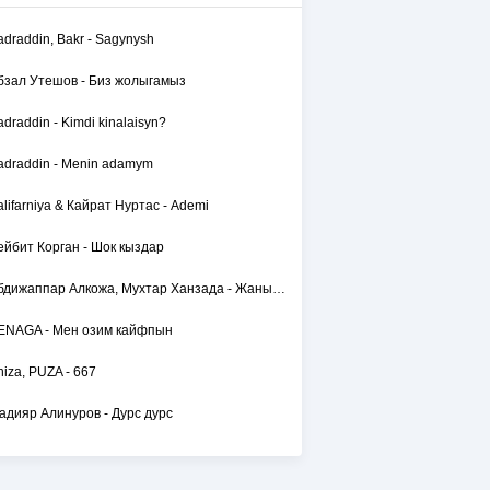
adraddin, Bakr - Sagynysh
бзал Утешов - Биз жолыгамыз
adraddin - Kimdi kinalaisyn?
adraddin - Menin adamym
alifarniya & Кайрат Нуртас - Ademi
ейбит Корган - Шок кыздар
Абдижаппар Алкожа, Мухтар Ханзада - Жаным сол
ENAGA - Мен озим кайфпын
hiza, PUZA - 667
адияр Алинуров - Дурс дурс