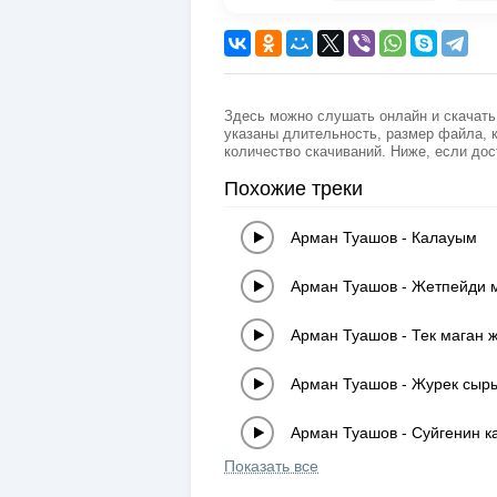
Здесь можно слушать онлайн и скачать
указаны длительность, размер файла, к
количество скачиваний. Ниже, если дос
Похожие треки
Арман Туашов
-
Калауым
Арман Туашов
-
Жетпейди 
Арман Туашов
-
Тек маган 
Арман Туашов
-
Журек сыр
Арман Туашов
-
Суйгенин к
Показать все