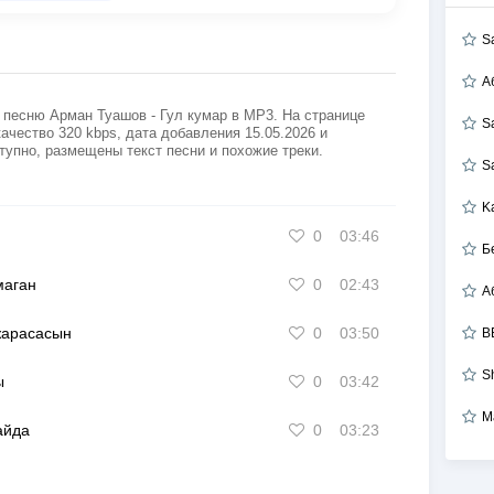
S
А
 песню Арман Туашов - Гул кумар в MP3. На странице
S
ачество 320 kbps, дата добавления 15.05.2026 и
тупно, размещены текст песни и похожие треки.
S
K
0
03:46
Б
маган
0
02:43
жарасасын
0
03:50
B
S
ы
0
03:42
М
айда
0
03:23