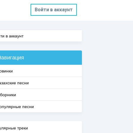
Войти в аккаунт
ти в аккаунт
Навигация
овинки
азахские песни
борники
опулярные песни
улярные треки