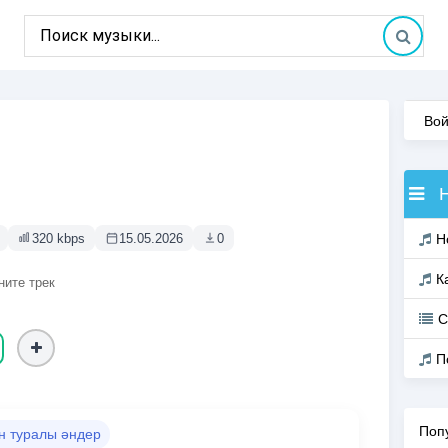
Вой
320 kbps
15.05.2026
0
Н
К
ните трек
С
П
Поп
н туралы әндер