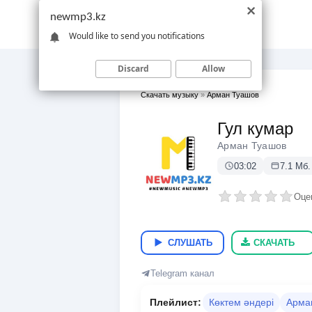
newmp3.kz
Would like to send you notifications
Discard
Allow
Скачать музыку
»
Арман Туашов
Гул кумар
Арман Туашов
03:02
7.1 Мб.
Оце
СЛУШАТЬ
СКАЧАТЬ
Telegram канал
Плейлист:
Көктем әндері
Арма