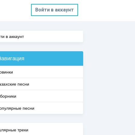
Войти в аккаунт
ти в аккаунт
Навигация
овинки
азахские песни
борники
опулярные песни
улярные треки