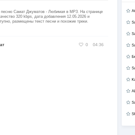
А
 песню Самат Джуматов - Любимая в MP3. На странице
ачество 320 kbps, дата добавления 12.05.2026 и
тупно, размещены текст песни и похожие треки.
S
S
ат
0
04:36
S
Б
S
K
A
S
S