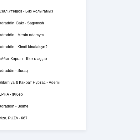
бзал Утешов - Биз жолыгамыз
adraddin, Bakr - Sagynysh
adraddin - Menin adamym
adraddin - Kimdi kinalaisyn?
ейбит Корган - Шок кыздар
adraddin - Suraq
alifarniya & Кайрат Нуртас - Ademi
LPHA - Жібер
adraddin - Bolme
hiza, PUZA - 667