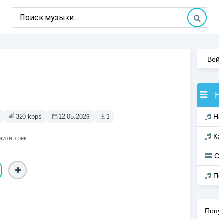
Вой
320 kbps
12.05.2026
1
Н
К
ните трек
С
П
Поп