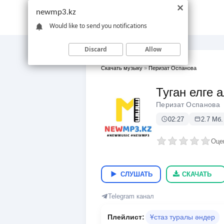
newmp3.kz
Would like to send you notifications
Discard
Allow
Скачать музыку
»
Перизат Оспанова
Туган елге 
Перизат Оспанова
02:27
2.7 Мб.
Оце
СЛУШАТЬ
СКАЧАТЬ
Telegram канал
Плейлист:
Ұстаз туралы әндер