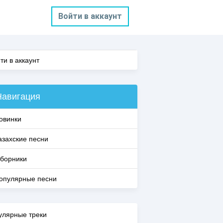
Войти в аккаунт
ти в аккаунт
Навигация
овинки
азахские песни
борники
опулярные песни
улярные треки