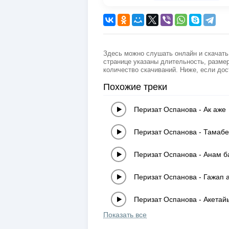
Здесь можно слушать онлайн и скачать 
странице указаны длительность, размер
количество скачиваний. Ниже, если дос
Похожие треки
Перизат Оспанова
-
Ак аже
Перизат Оспанова
-
Тамабе
Перизат Оспанова
-
Анам б
Перизат Оспанова
-
Гажап 
Перизат Оспанова
-
Акетай
Показать все