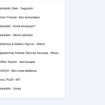
adraddin, Bakr - Sagynysh
бзал Утешов - Биз жолыгамыз
adraddin - Kimdi kinalaisyn?
adraddin - Menin adamym
alifarniya & Кайрат Нуртас - Ademi
Абдижаппар Алкожа, Мухтар Ханзада - Жаным сол
ейбит Корган - Шок кыздар
ENAGA - Мен озим кайфпын
hiza, PUZA - 667
adraddin - Suraq