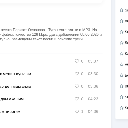
S
А
песню Перизат Оспанова - Туган елге алгыс в MP3. На
S
 файла, качество 128 kbps, дата добавления 08.05.2026 и
тупно, размещены текст песни и похожие треки.
S
K
0
03:37
к менин ауылым
0
03:30
Б
ар деп мактанам
0
03:36
B
S
адам акешим
0
04:23
S
ым тирегим
1
04:36