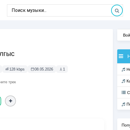
Вой
алгыс
128 kbps
08.05.2026
1
Н
К
ните трек
С
П
Поп