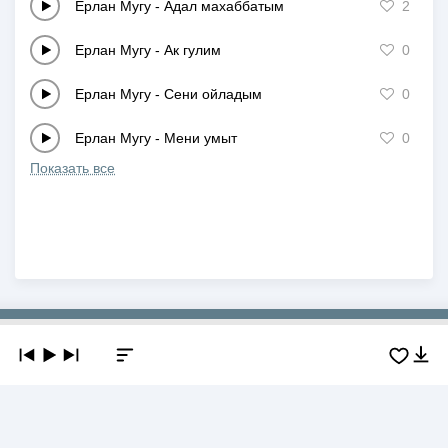
Ерлан Мугу
-
Адал махаббатым
2
Ерлан Мугу
-
Ак гулим
0
Ерлан Мугу
-
Сени ойладым
0
Ерлан Мугу
-
Мени умыт
0
Показать все
Copyright © 2019-2026 NEWMP3.KZ. Все права защищены.
О сайте
Контакты
Добавить трек
DMCA