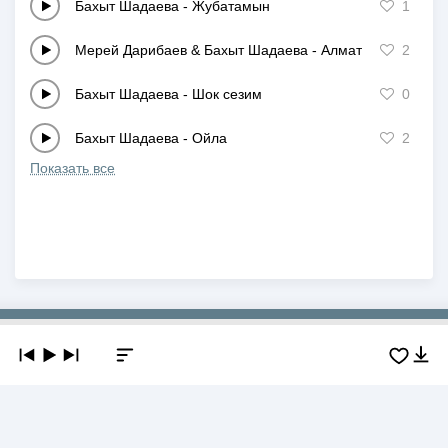
Бахыт Шадаева
-
Жубатамын
1
Мерей Дарибаев & Бахыт Шадаева
-
Алматым - сулу ас
2
Бахыт Шадаева
-
Шок сезим
0
Бахыт Шадаева
-
Ойла
2
Показать все
Copyright © 2019-2026 NEWMP3.KZ. Все права защищены.
О сайте
Контакты
Добавить трек
DMCA