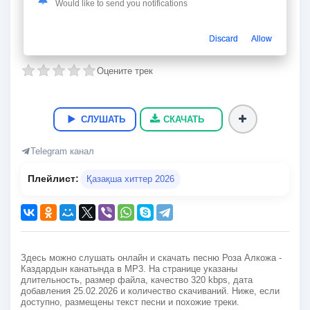
Каздардын канатында
Would like to send you notifications
Роза Алкожа
Discard
Allow
03:10
7.7 Мб.
320 kbps
25.02.2026
32
Оцените трек
СЛУШАТЬ
СКАЧАТЬ
Telegram канал
Плейлист:
Қазақша хиттер 2026
Здесь можно слушать онлайн и скачать песню Роза Алкожа -
Каздардын канатында в MP3. На странице указаны
длительность, размер файла, качество 320 kbps, дата
добавления 25.02.2026 и количество скачиваний. Ниже, если
доступно, размещены текст песни и похожие треки.