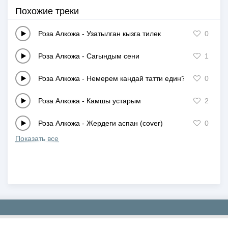
Похожие треки
Роза Алкожа
-
Узатылган кызга тилек
0
Роза Алкожа
-
Сагындым сени
1
Роза Алкожа
-
Немерем кандай татти един?!
0
Роза Алкожа
-
Камшы устарым
2
Роза Алкожа
-
Жердеги аспан (cover)
0
Показать все
Copyright © 2019-2026 NEWMP3.KZ. Все права защищены.