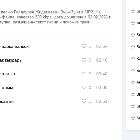
S
 песню Гулдаурен Жидебаева - Зуби-Зуби в MP3. На
 файла, качество 320 kbps, дата добавления 02.02.2026 и
тупно, размещены текст песни и похожие треки.
А
S
аарка вальси
1
02:54
S
K
ак кыздары
0
02:40
Б
р агын
0
03:40
старым
0
03:00
B
казган
1
03:51
S
S