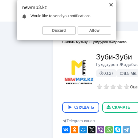
newmp3.kz
Would like to send you notifications
Discard
Allow
Скачать музыку
»
Гулдаурен Жидебаева
Зуби-Зуби
Гулдаурен Жидеба
03:37
8.5 Мб.
Оце
СЛУШАТЬ
СКАЧАТЬ
Telegram канал