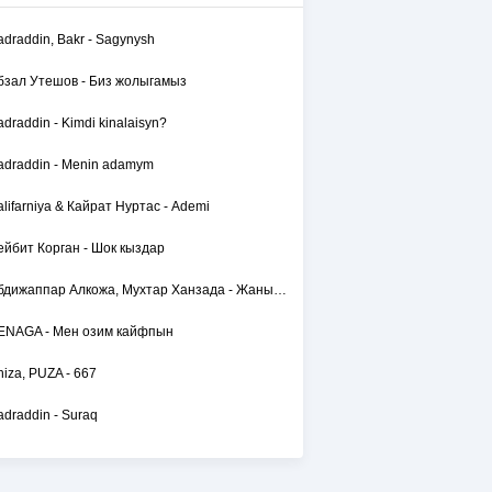
adraddin, Bakr - Sagynysh
бзал Утешов - Биз жолыгамыз
adraddin - Kimdi kinalaisyn?
adraddin - Menin adamym
alifarniya & Кайрат Нуртас - Ademi
ейбит Корган - Шок кыздар
Абдижаппар Алкожа, Мухтар Ханзада - Жаным сол
ENAGA - Мен озим кайфпын
hiza, PUZA - 667
adraddin - Suraq