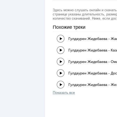
Здесь можно слушать онлайн и скачать
странице указаны длительность, размер
количество скачиваний. Ниже, если дос
Похожие треки
Гулдаурен Жидебаева
-
Жан
Гулдаурен Жидебаева
-
Каз
Гулдаурен Жидебаева
-
Оми
Гулдаурен Жидебаева
-
До
Гулдаурен Жидебаева
-
Жез
Показать все