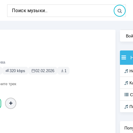
Вой
ева
320 kbps
02.02.2026
1
Н
К
ните трек
С
П
Поп