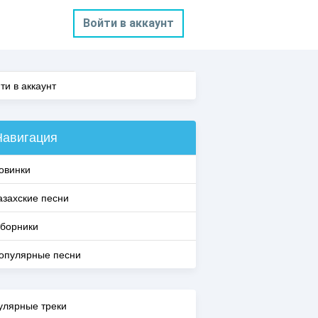
Войти в аккаунт
ти в аккаунт
Навигация
овинки
азахские песни
борники
опулярные песни
улярные треки