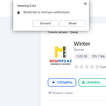
newmp3.kz
Would like to send you notifications
Discard
Allow
Скачать музыку
»
Qanay
Winter
Qanay
02:29
5.7 Мб
Оце
СЛУШАТЬ
СКАЧАТЬ
Telegram канал