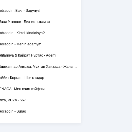
adraddin, Bakr - Sagynysh
бзал Утешов - Биз жолыгамыз
adraddin - Kimdi kinalaisyn?
adraddin - Menin adamym
alifarniya & Кайрат Нуртас - Ademi
Абдижаппар Алкожа, Мухтар Ханзада - Жаным сол
ейбит Корган - Шок кыздар
ENAGA - Мен озим кайфпын
hiza, PUZA - 667
adraddin - Suraq