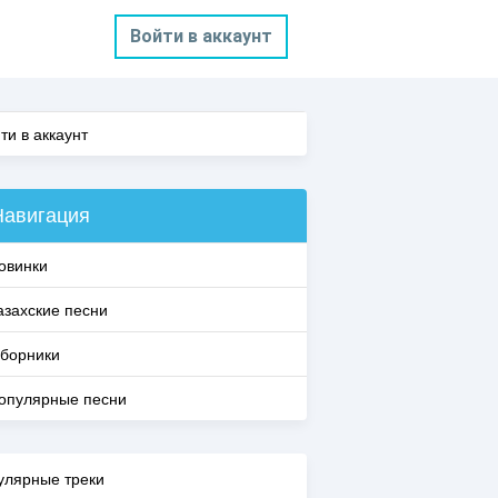
Войти в аккаунт
ти в аккаунт
Навигация
овинки
азахские песни
борники
опулярные песни
улярные треки