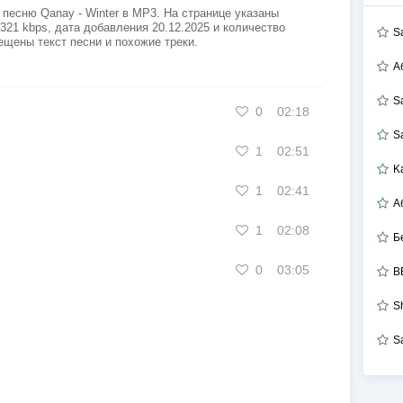
S
песню Qanay - Winter в MP3. На странице указаны
321 kbps, дата добавления 20.12.2025 и количество
ещены текст песни и похожие треки.
А
S
0
02:18
S
K
1
02:51
1
02:41
Б
1
02:08
B
0
03:05
S
S