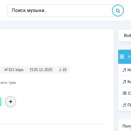
Вой
321 kbps
20.12.2025
18
Н
К
ните трек
С
П
Поп