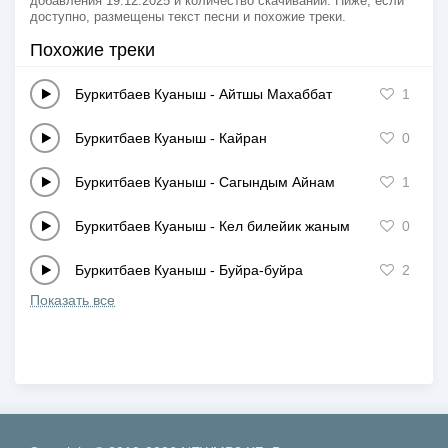
добавления 19.12.2025 и количество скачиваний. Ниже, если
доступно, размещены текст песни и похожие треки.
Похожие треки
Буркитбаев Куаныш
-
Айтшы Махаббат
1
Буркитбаев Куаныш
-
Кайран
0
Буркитбаев Куаныш
-
Сагындым Айнам
1
Буркитбаев Куаныш
-
Кел билейик жаным
0
Буркитбаев Куаныш
-
Буйра-буйра
2
Показать все