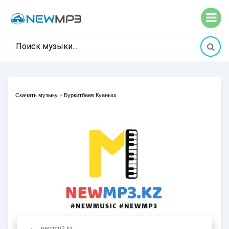
Скачать музыку
»
Буркитбаев Куаныш
newmp3.kz