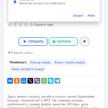
Билесин бе?
Would like to send you notifications
Буркитбаев Куаныш
03:17
7.9 Мб.
320 kbps
19.12.2025
22
Discard
Allow
Оцените трек
СЛУШАТЬ
СКАЧАТЬ
Telegram канал
Плейлист:
Көңілді әндер
Бақыт туралы әндер
Көңіл көтеретін әндер
Здесь можно слушать онлайн и скачать песню Буркитбаев
Куаныш - Билесин бе? в MP3. На странице указаны
длительность, размер файла, качество 320 kbps, дата