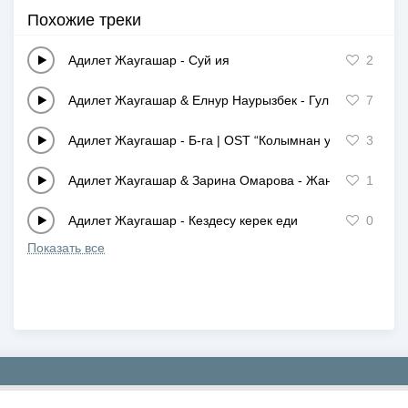
Похожие треки
Адилет Жаугашар
-
Суй ия
2
Адилет Жаугашар & Елнур Наурызбек
-
Гул ап барам
7
Адилет Жаугашар
-
Б-га | OST “Колымнан уста”
3
Адилет Жаугашар & Зарина Омарова
-
Жан гулим
1
Адилет Жаугашар
-
Кездесу керек еди
0
Показать все
Copyright © 2019-2026 NEWMP3.KZ. Все права защищены.