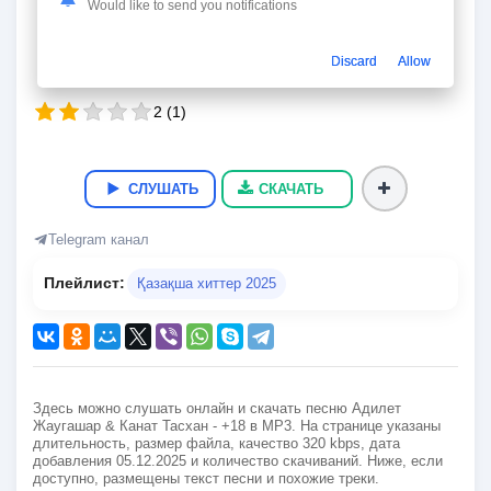
+18
Would like to send you notifications
Адилет Жаугашар & Канат Тасхан
Discard
Allow
03:44
8.8 Мб.
320 kbps
05.12.2025
38
2
(
1
)
СЛУШАТЬ
СКАЧАТЬ
Telegram канал
Плейлист:
Қазақша хиттер 2025
Здесь можно слушать онлайн и скачать песню Адилет
Жаугашар & Канат Тасхан - +18 в MP3. На странице указаны
длительность, размер файла, качество 320 kbps, дата
добавления 05.12.2025 и количество скачиваний. Ниже, если
доступно, размещены текст песни и похожие треки.