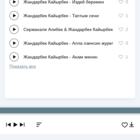
Жандарбек Кайырбек
-
Издей беремин
0
Жандарбек Кайырбек
-
Таптым сени
1
Сержанали Алибек & Жандарбек Кайырбек
-
Нурайым
2
Жандарбек Кайырбек
-
Алла озинсин журегимде
0
Жандарбек Кайырбек
-
Анам менин
1
Показать все
Copyright © 2019-2026 NEWMP3.KZ. Все права защищены.
О сайте
Контакты
Добавить трек
DMCA