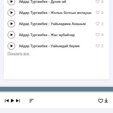
Айдар Тургамбек
-
Дуние-ай
0
Айдар Тургамбек
-
Жолын болсын жолаушы
0
Айдар Тургамбек
-
Уайымдама Анашым
2
Айдар Тургамбек
-
Жас жубайлар
0
Айдар Тургамбек
-
Уайымдай берме
2
Показать все
Copyright © 2019-2026 NEWMP3.KZ. Все права защищены.
О сайте
Контакты
Добавить трек
DMCA