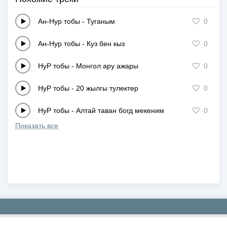
Ан-Нур тобы
-
Туганым
0
Ан-Нур тобы
-
Куз бен кыз
0
НуР тобы
-
Монгол ару ажары
0
НуР тобы
-
20 жылгы тулектер
0
НуР тобы
-
Алтай таван богд мекеним
0
Показать все
Copyright © 2019-2026 NEWMP3.KZ. Все права защищены.