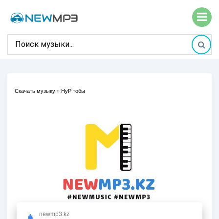
Скачать музыку
»
НуР тобы
newmp3.kz