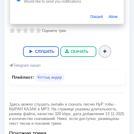
КЫРАН КАЗАК
Would like to send you notifications
НуР тобы
Discard
Allow
03:13
8 Мб.
320 kbps
13.11.2025
4
Оцените трек
СЛУШАТЬ
СКАЧАТЬ
Telegram канал
Плейлист:
Ұлттық әндер
Здесь можно слушать онлайн и скачать песню НуР тобы -
КЫРАН КАЗАК в MP3. На странице указаны длительность,
размер файла, качество 320 kbps, дата добавления 13.11.2025
и количество скачиваний. Ниже, если доступно, размещены
текст песни и похожие треки.
Похожие треки