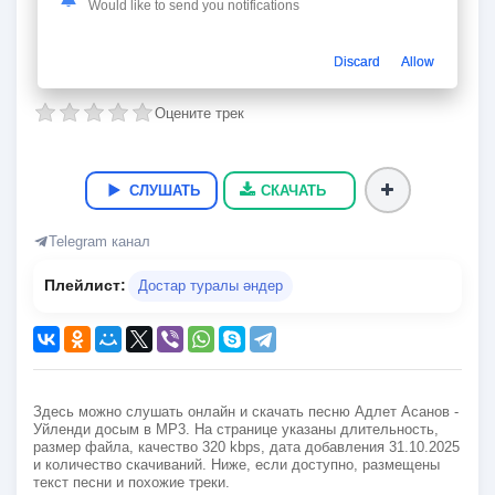
Уйленди досым
Would like to send you notifications
Адлет Асанов
Discard
Allow
03:42
8.7 Мб.
320 kbps
31.10.2025
15
Оцените трек
СЛУШАТЬ
СКАЧАТЬ
Telegram канал
Плейлист:
Достар туралы әндер
Здесь можно слушать онлайн и скачать песню Адлет Асанов -
Уйленди досым в MP3. На странице указаны длительность,
размер файла, качество 320 kbps, дата добавления 31.10.2025
и количество скачиваний. Ниже, если доступно, размещены
текст песни и похожие треки.