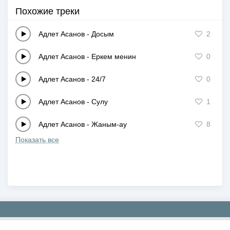
Похожие треки
Адлет Асанов
-
Досым
2
Адлет Асанов
-
Еркем менин
0
Адлет Асанов
-
24/7
0
Адлет Асанов
-
Сулу
1
Адлет Асанов
-
Жаным-ау
8
Показать все
Copyright © 2019-2026 NEWMP3.KZ. Все права защищены.