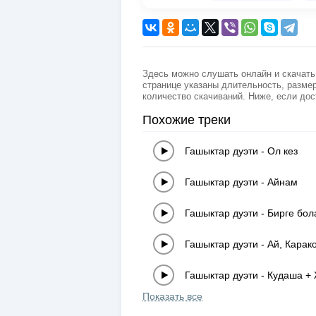
Здесь можно слушать онлайн и скачать
странице указаны длительность, размер
количество скачиваний. Ниже, если дос
Похожие треки
Гашыктар дуэти
-
Ол кез
Гашыктар дуэти
-
Айнам
Гашыктар дуэти
-
Бирге бо
Гашыктар дуэти
-
Ай, Карак
Гашыктар дуэти
-
Кудаша + 
Показать все