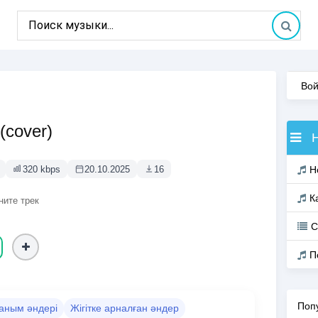
Вой
cover)
320 kbps
20.10.2025
16
Н
К
ните трек
С
П
Поп
аным әндері
Жігітке арналған әндер