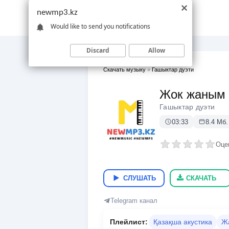
newmp3.kz
Would like to send you notifications
Discard
Allow
Скачать музыку
»
Гашыктар дуэти
Жок жаным (
Гашыктар дуэти
03:33
8.4 Мб.
Оце
СЛУШАТЬ
СКАЧАТЬ
Telegram канал
Плейлист:
Қазақша акустика
Ж