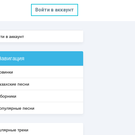
Войти в аккаунт
ти в аккаунт
Навигация
овинки
азахские песни
борники
опулярные песни
улярные треки