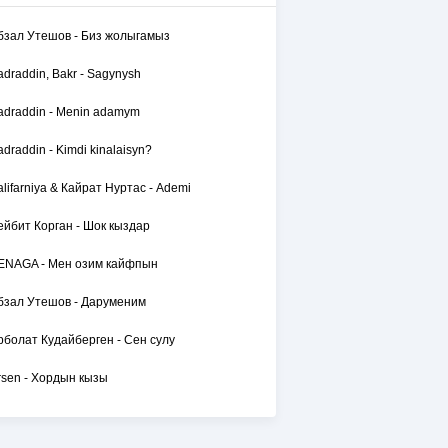
бзал Утешов - Биз жолыгамыз
adraddin, Bakr - Sagynysh
adraddin - Menin adamym
adraddin - Kimdi kinalaisyn?
alifarniya & Кайрат Нуртас - Ademi
ейбит Корган - Шок кыздар
ENAGA - Мен озим кайфпын
бзал Утешов - Даруменим
рболат Кудайберген - Сен сулу
rsen - Хордын кызы