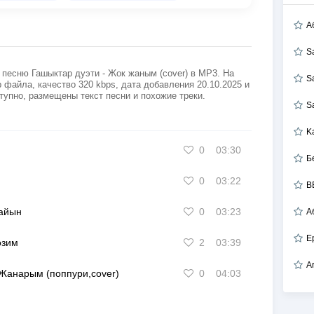
А
S
 песню Гашыктар дуэти - Жок жаным (cover) в MP3. На
S
 файла, качество 320 kbps, дата добавления 20.10.2025 и
тупно, размещены текст песни и похожие треки.
S
K
0
03:30
Б
0
03:22
B
лайын
0
03:23
А
Е
озим
2
03:39
A
Жанарым (поппури,cover)
0
04:03