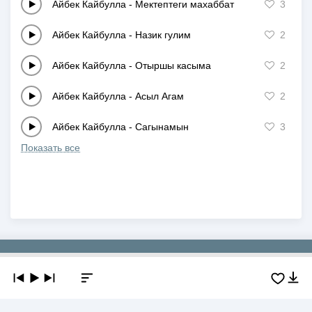
Айбек Кайбулла
-
Мектептеги махаббат
3
Айбек Кайбулла
-
Назик гулим
2
Айбек Кайбулла
-
Отыршы касыма
2
Айбек Кайбулла
-
Асыл Агам
2
Айбек Кайбулла
-
Сагынамын
3
Показать все
Copyright © 2019-2026 NEWMP3.KZ. Все права защищены.
О сайте
Контакты
Добавить трек
DMCA