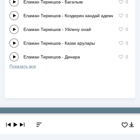
Еламан Тиркешов
-
Багалым
0
Еламан Тиркешов
-
Коздерин кандай адеми
0
Еламан Тиркешов
-
Уйлену онай
0
Еламан Тиркешов
-
Казак арулары
0
Еламан Тиркешов
-
Динара
0
Показать все
Copyright © 2019-2026 NEWMP3.KZ. Все права защищены.
О сайте
Контакты
Добавить трек
DMCA