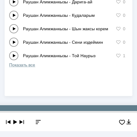
Раушан Алимжанкызы
-
Дарига-ай
0
Раушан Алимжанкызы
-
Кудаларым
0
Раушан Алимжанкызы
-
Шын жаксы корем
0
Раушан Алимжанкызы
-
Сени издеймин
0
Раушан Алимжанкызы
-
Той Наурыз
1
Показать все
Copyright © 2019-2026 NEWMP3.KZ. Все права защищены.
О сайте
Контакты
Добавить трек
DMCA