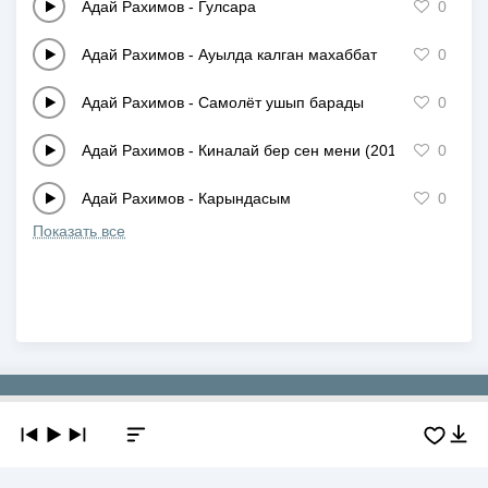
Адай Рахимов
-
Гулсара
0
Адай Рахимов
-
Ауылда калган махаббат
0
Адай Рахимов
-
Самолёт ушып барады
0
Адай Рахимов
-
Киналай бер сен мени (2016)
0
Адай Рахимов
-
Карындасым
0
Показать все
Copyright © 2019-2026 NEWMP3.KZ. Все права защищены.
О сайте
Контакты
Добавить трек
DMCA