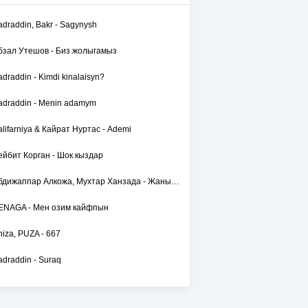
adraddin, Bakr - Sagynysh
бзал Утешов - Биз жолыгамыз
adraddin - Kimdi kinalaisyn?
adraddin - Menin adamym
alifarniya & Кайрат Нуртас - Ademi
ейбит Корган - Шок кыздар
Абдижаппар Алкожа, Мухтар Ханзада - Жаным сол
ENAGA - Мен озим кайфпын
hiza, PUZA - 667
adraddin - Suraq