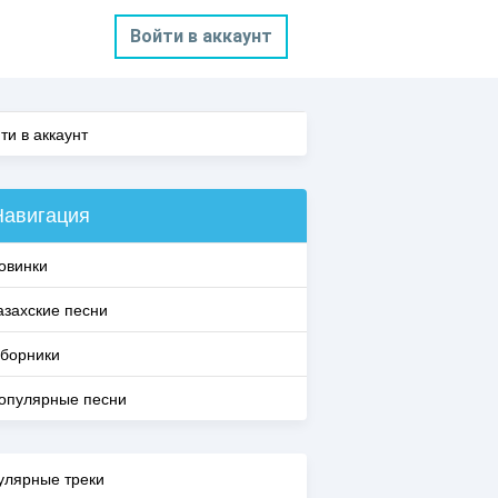
Войти в аккаунт
ти в аккаунт
Навигация
овинки
азахские песни
борники
опулярные песни
улярные треки