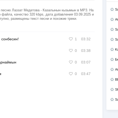
S
 песню Лаззат Медетова - Казалынын кызымын в MP3. На
 файла, качество 320 kbps, дата добавления 03.09.2025 и
тупно, размещены текст песни и похожие треки.
А
S
 сонбесин!
1
03:32
S
K
0
03:38
Б
арнаймын
0
03:07
м
0
03:47
B
S
S