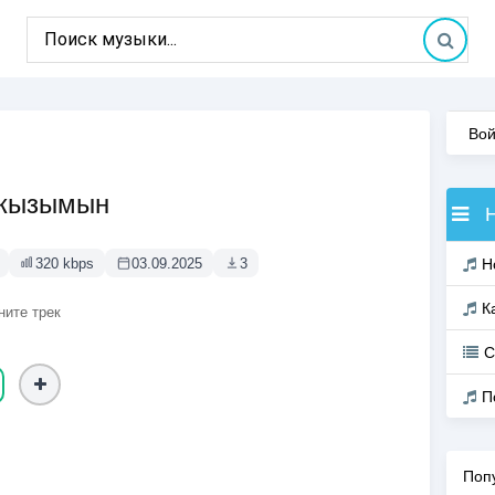
Вой
 кызымын
320 kbps
03.09.2025
3
Н
К
ните трек
С
П
Поп