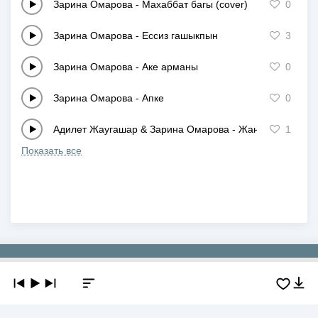
Зарина Омарова
-
Махаббат багы (cover)
0
Зарина Омарова
-
Ессиз гашыкпын
3
Зарина Омарова
-
Аке арманы
0
Зарина Омарова
-
Апке
0
Адилет Жаугашар & Зарина Омарова
-
Жан гулим
1
Показать все
Copyright © 2019-2026 NEWMP3.KZ. Все права защищены.
О сайте
Контакты
Добавить трек
DMCA