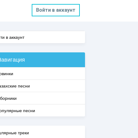
Войти в аккаунт
ти в аккаунт
Навигация
овинки
азахские песни
борники
опулярные песни
улярные треки