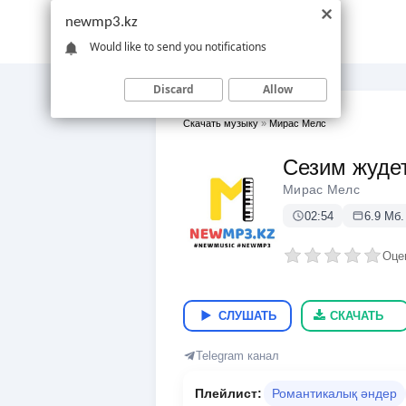
newmp3.kz
Would like to send you notifications
Discard
Allow
Скачать музыку
»
Мирас Мелс
Сезим жуде
Мирас Мелс
02:54
6.9 Мб.
Оце
СЛУШАТЬ
СКАЧАТЬ
Telegram канал
Плейлист:
Романтикалық әндер