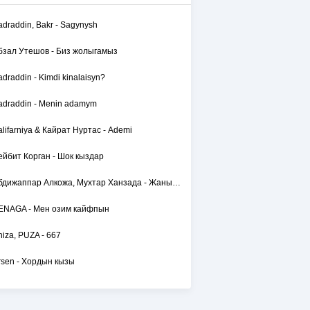
adraddin, Bakr - Sagynysh
бзал Утешов - Биз жолыгамыз
adraddin - Kimdi kinalaisyn?
adraddin - Menin adamym
alifarniya & Кайрат Нуртас - Ademi
ейбит Корган - Шок кыздар
Абдижаппар Алкожа, Мухтар Ханзада - Жаным сол
ENAGA - Мен озим кайфпын
hiza, PUZA - 667
rsen - Хордын кызы