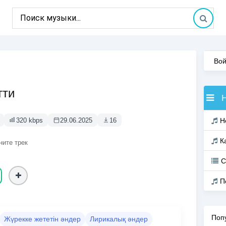
Вой
тти
320 kbps
29.06.2025
16
Н
К
ните трек
С
П
Поп
Жүрекке жететін әндер
Лирикалық әндер