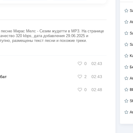
S
А
 песню Мирас Мелс - Сезим жудетти в MP3. На странице
S
ачество 320 kbps, дата добавления 29.06.2025 и
тупно, размещены текст песни и похожие треки.
S
K
0
02:43
Б
бат
2
02:43
0
02:48
B
S
A