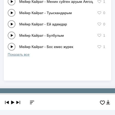
Мейир Кайрат
-
Менин суйген аруым Аягозде
1
Мейир Кайрат
-
Туыскандарым
0
Мейир Кайрат
-
Ей адамдар
0
Мейир Кайрат
-
Булбулым
1
Мейир Кайрат
-
Бос емес журек
1
Показать все
Copyright © 2019-2026 NEWMP3.KZ. Все права защищены.
О сайте
Контакты
Добавить трек
DMCA