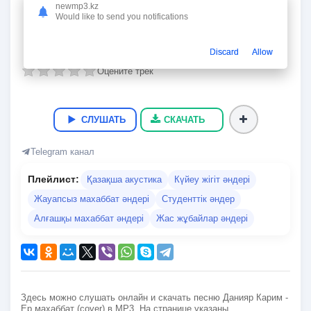
Ер махаббат (cover)
newmp3.kz
Would like to send you notifications
Данияр Карим
03:25
8.1 Мб
320 kbps
10.11.2024
34
Discard
Allow
Оцените трек
СЛУШАТЬ
СКАЧАТЬ
Telegram канал
Плейлист:
Қазақша акустика
Күйеу жігіт әндері
Жауапсыз махаббат әндері
Студенттік әндер
Алғашқы махаббат әндері
Жас жұбайлар әндері
Здесь можно слушать онлайн и скачать песню Данияр Карим -
Ер махаббат (cover) в MP3. На странице указаны