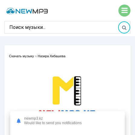
Скачать музыку
»
Назира Хибашева
newmp3.kz
Would like to send you notifications