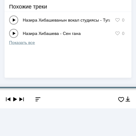
Похожие треки
Назира Хибашеванын вокал студиясы
-
Туган жерим-Ка
0
Назира Хибашева
-
Сен гана
0
Показать все
Copyright © 2019-2026 NEWMP3.KZ. Все права защищены.
О сайте
Контакты
Добавить трек
DMCA