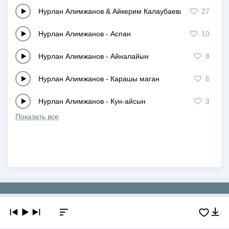
Нурлан Алимжанов & Айкерим Калаубаева
-
Рас па жан
27
Нурлан Алимжанов
-
Аспан
10
Нурлан Алимжанов
-
Айналайын
8
Нурлан Алимжанов
-
Карашы маган
6
Нурлан Алимжанов
-
Кун-айсын
3
Показать все
Copyright © 2019-2026 NEWMP3.KZ. Все права защищены.
О сайте
Контакты
Добавить трек
DMCA