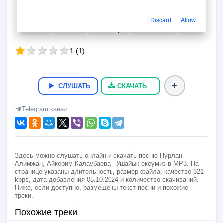
Ушайык екеумиз
Нурлан Алимжан, Айкерим Калаубаева
Discard
Allow
03:43
8.5 Мб
321 kbps
05.10.2024
142
1
(
1
)
СЛУШАТЬ
СКАЧАТЬ
Telegram канал
Здесь можно слушать онлайн и скачать песню Нурлан
Алимжан, Айкерим Калаубаева - Ушайык екеумиз в MP3. На
странице указаны длительность, размер файла, качество 321
kbps, дата добавления 05.10.2024 и количество скачиваний.
Ниже, если доступно, размещены текст песни и похожие
треки.
Похожие треки