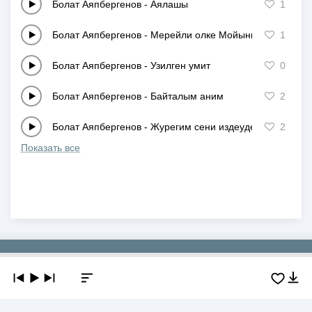
Болат Аяпбергенов
-
Аялашы
1
Болат Аяпбергенов
-
Мерейли олке Мойынкум
1
Болат Аяпбергенов
-
Узилген умит
0
Болат Аяпбергенов
-
Байталым аним
2
Болат Аяпбергенов
-
Журегим сени издеуде
2
Показать все
Copyright © 2019-2026 NEWMP3.KZ. Все права защищены.
О сайте
Контакты
Добавить трек
DMCA