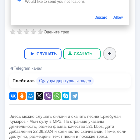
Мын сулу
Would like to send you notifications
Еркебулан Кумаров
Discard
Allow
02:36
5.9 Мб
321 kbps
22.08.2024
30
Оцените трек
СЛУШАТЬ
СКАЧАТЬ
Telegram канал
Плейлист:
Сұлу қыздар туралы әндер
Здесь можно слушать онлайн и скачать песню Еркебулан
Кумаров - Мын сулу в MP3. На странице указаны
длительность, размер файла, качество 321 kbps, дата
добавления 22.08.2024 и количество скачиваний. Ниже, если
доступно, размещены текст песни и похожие треки.