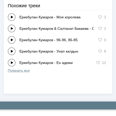
Похожие треки
Еркебулан Кумаров
-
Моя королева
2
Еркебулан Кумаров & Салтанат Бакаева
-
Сеним шыраг
2
Еркебулан Кумаров
-
96-96, 86-85
0
Еркебулан Кумаров
-
Унап калдын
8
Еркебулан Кумаров
-
Ен адеми
12
Показать все
Copyright © 2019-2026 NEWMP3.KZ. Все права защищены.