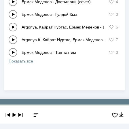
Ермек Меденов
-
Достык ани (cover)
4
Ермек Меденов
-
Гулдей Кыз
0
Argonya, Кайрат Нуртас, Ермек Меденов
-
Шыккым кеп т
6
Argonya ft. Кайрат Нуртас, Ермек Меденов
-
Анамнын тил
7
Ермек Меденов
-
Тап таттим
0
Показать все
Copyright © 2019-2026 NEWMP3.KZ. Все права защищены.
О сайте
Контакты
Добавить трек
DMCA