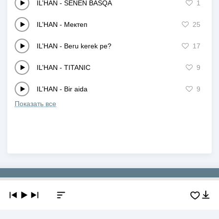
IL’HAN
-
SENEN BASQA
1
IL’HAN
-
Мектеп
25
IL’HAN
-
Beru kerek pe?
17
IL’HAN
-
TITANIC
9
IL’HAN
-
Bir aida
9
Показать все
Copyright © 2019-2026 NEWMP3.KZ. Все права защищены.
О сайте
Контакты
Добавить трек
DMCA