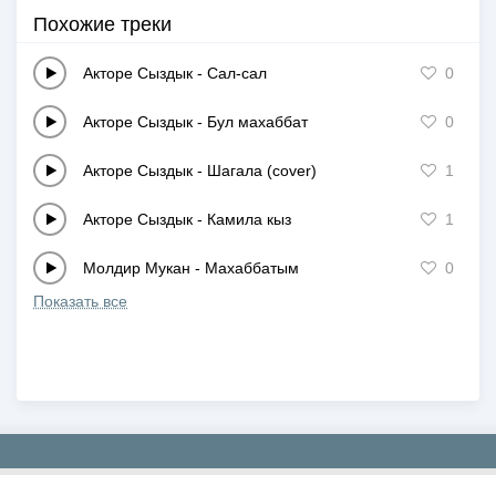
Похожие треки
Акторе Сыздык
-
Сал-сал
0
Акторе Сыздык
-
Бул махаббат
0
Акторе Сыздык
-
Шагала (cover)
1
Акторе Сыздык
-
Камила кыз
1
Молдир Мукан
-
Махаббатым
0
Показать все
Copyright © 2019-2026 NEWMP3.KZ. Все права защищены.