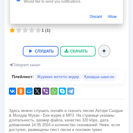
Еки журек
Would like to send you notifications
Акторе Сыздык & Молдир Мукан
Discard
Allow
04:02
9.8 Мб
320 kbps
14.05.2024
21
1
(
1
)
СЛУШАТЬ
СКАЧАТЬ
Telegram канал
Плейлист:
Жүрекке жететін әндер
Қазақша шансон
Здесь можно слушать онлайн и скачать песню Акторе Сыздык
& Молдир Мукан - Еки журек в MP3. На странице указаны
длительность, размер файла, качество 320 kbps, дата
добавления 14.05.2024 и количество скачиваний. Ниже, если
доступно, размещены текст песни и похожие треки.