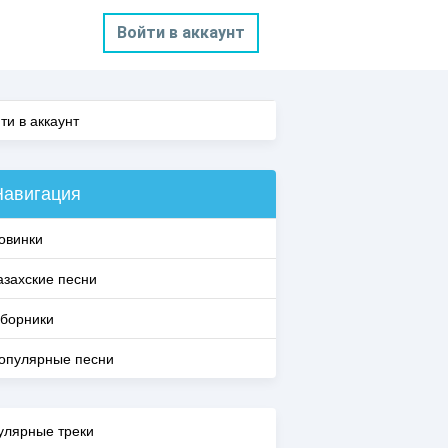
Войти в аккаунт
ти в аккаунт
Навигация
овинки
азахские песни
борники
опулярные песни
улярные треки