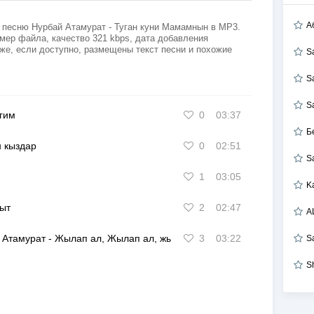
А
 песню Нурбай Атамурат - Туган куни Мамамнын в MP3.
мер файла, качество 321 kbps, дата добавления
иже, если доступно, размещены текст песни и похожие
S
S
S
гим
0
03:37
Б
 кыздар
0
02:51
S
1
03:05
K
ыт
2
02:47
A
 Атамурат
-
Жылап ал, Жылап ал, жылауыктарым
3
03:22
S
S