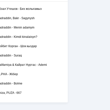
бзал Утешов - Биз жолыгамыз
adraddin, Bakr - Sagynysh
adraddin - Menin adamym
adraddin - Kimdi kinalaisyn?
ейбит Корган - Шок кыздар
adraddin - Suraq
alifarniya & Кайрат Нуртас - Ademi
LPHA - Жібер
adraddin - Bolme
hiza, PUZA - 667