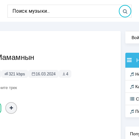
Вой
 Мамамнын
321 kbps
16.03.2024
4
Н
К
ните трек
С
П
Поп