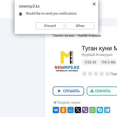
newmp3.kz
Would like to send you notifications
Discard
Allow
Скачать музыку
»
Нурбай Атамурат
Туган куни
Нурбай Атамурат
02:43
6.5 Мб
Оце
СЛУШАТЬ
СКАЧАТЬ
Telegram канал