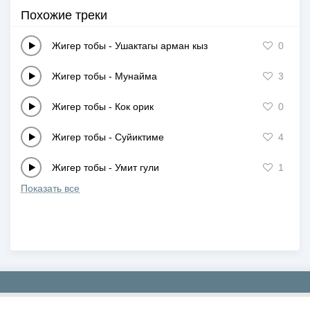
Похожие треки
Жигер тобы
-
Ушактагы арман кыз
0
Жигер тобы
-
Мунайма
3
Жигер тобы
-
Кок орик
0
Жигер тобы
-
Суйиктиме
4
Жигер тобы
-
Умит гули
1
Показать все
Copyright © 2019-2026 NEWMP3.KZ. Все права защищены.