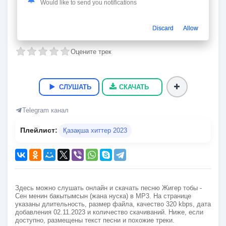
Сен менин бакытымсын (жана нуска)
Would like to send you notifications
Жигер тобы
Discard
Allow
02:59
7.1 Мб.
320 kbps
02.11.2023
60
Оцените трек
СЛУШАТЬ
СКАЧАТЬ
Telegram канал
Плейлист:
Қазақша хиттер 2023
Здесь можно слушать онлайн и скачать песню Жигер тобы -
Сен менин бакытымсын (жана нуска) в MP3. На странице
указаны длительность, размер файла, качество 320 kbps, дата
добавления 02.11.2023 и количество скачиваний. Ниже, если
доступно, размещены текст песни и похожие треки.