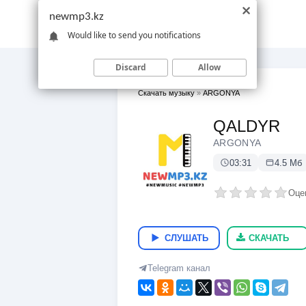
newmp3.kz
Would like to send you notifications
Discard
Allow
Скачать музыку
»
ARGONYA
QALDYR
ARGONYA
03:31
4.5 Мб
Оце
СЛУШАТЬ
СКАЧАТЬ
Telegram канал