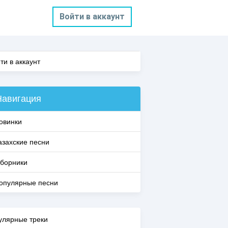
Войти в аккаунт
ти в аккаунт
Навигация
овинки
азахские песни
борники
опулярные песни
улярные треки