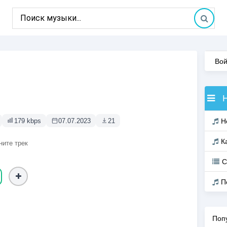
Вой
179 kbps
07.07.2023
21
Н
К
ните трек
С
П
Поп