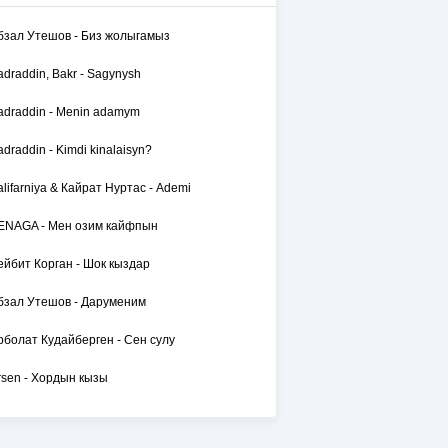
бзал Утешов - Биз жолыгамыз
adraddin, Bakr - Sagynysh
adraddin - Menin adamym
adraddin - Kimdi kinalaisyn?
alifarniya & Кайрат Нуртас - Ademi
ENAGA - Мен озим кайфпын
ейбит Корган - Шок кыздар
бзал Утешов - Даруменим
рболат Кудайберген - Сен сулу
rsen - Хордын кызы