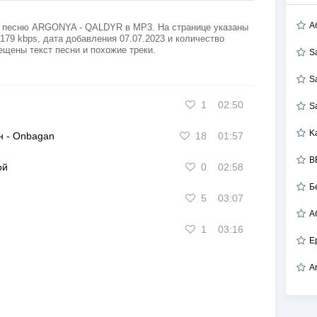
А
ь песню ARGONYA - QALDYR в MP3. На странице указаны
179 kbps, дата добавления 07.07.2023 и количество
ещены текст песни и похожие треки.
S
S
1
02:50
S
K
н
-
Onbagan
18
01:57
B
ой
0
02:58
Б
5
03:07
А
1
03:16
Е
A