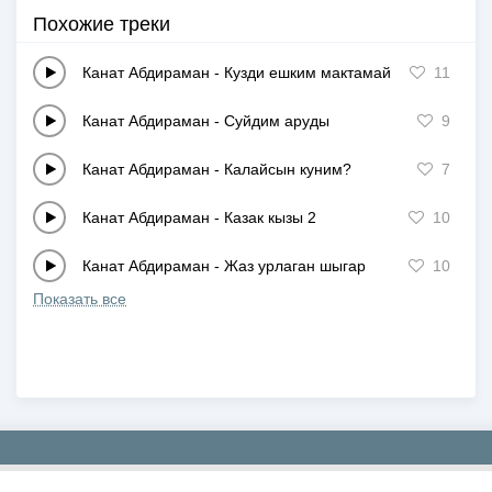
Похожие треки
Канат Абдираман
-
Кузди ешким мактамайды
11
Канат Абдираман
-
Суйдим аруды
9
Канат Абдираман
-
Калайсын куним?
7
Канат Абдираман
-
Казак кызы 2
10
Канат Абдираман
-
Жаз урлаган шыгар
10
Показать все
Copyright © 2019-2026 NEWMP3.KZ. Все права защищены.