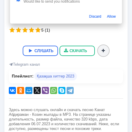
Козин жылады
Would like to send you notifications
Канат Абдираман
Discard
Allow
03:16
7.5 Мб
320 kbps
06.07.2023
66
5
(
1
)
СЛУШАТЬ
СКАЧАТЬ
Telegram канал
Плейлист:
Қазақша хиттер 2023
Здесь можно слушать онлайн и скачать песню Канат
Абдираман - Козин жылады в MP3. На странице указаны
длительность, размер файла, качество 320 kbps, дата
добавления 06.07.2023 и количество скачиваний. Ниже, если
доступно, размещены текст песни и похожие треки.