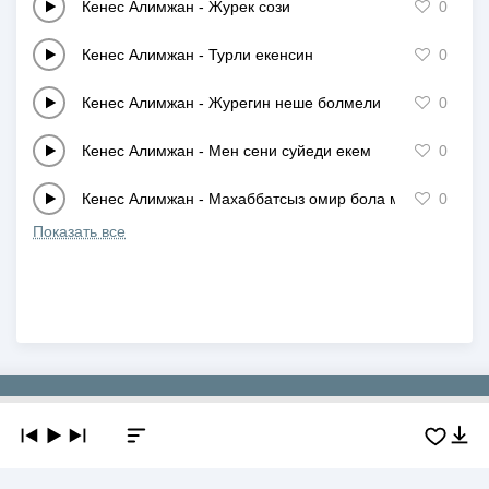
Кенес Алимжан
-
Журек сози
0
Кенес Алимжан
-
Турли екенсин
0
Кенес Алимжан
-
Журегин неше болмели
0
Кенес Алимжан
-
Мен сени суйеди екем
0
Кенес Алимжан
-
Махаббатсыз омир бола ма? (cover)
0
Показать все
Copyright © 2019-2026 NEWMP3.KZ. Все права защищены.
О сайте
Контакты
Добавить трек
DMCA