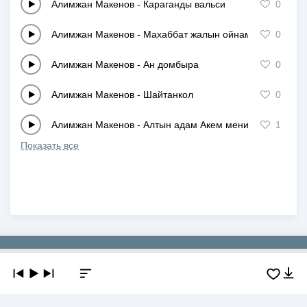
Алимжан Макенов
-
Караганды вальси
0
Алимжан Макенов
-
Махаббат жалын ойнама!
0
Алимжан Макенов
-
Ан домбыра
0
Алимжан Макенов
-
Шайтанкол
0
Алимжан Макенов
-
Алтын адам Акем менин
1
Показать все
Copyright © 2019-2026 NEWMP3.KZ. Все права защищены.
О сайте
Контакты
Добавить трек
DMCA