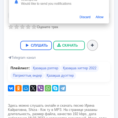
Кок ту
Would like to send you notifications
Ирина Кайратовна, Shiza
03:41
5.1 Мб
192 kbps
18.03.2022
10 479
Discard
Allow
Оцените трек
СЛУШАТЬ
СКАЧАТЬ
Telegram канал
Плейлист:
Қазақша рэптер
Қазақша хиттер 2022
Патриоттық әндер
Қазақша дуэттер
Здесь можно слушать онлайн и скачать песню Ирина
Кайратовна, Shiza - Кок ту в MP3. На странице указаны
длительность, размер файла, качество 192 kbps, дата