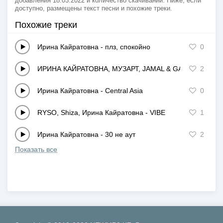
добавления 18.03.2022 и количество скачиваний. Ниже, если
доступно, размещены текст песни и похожие треки.
Похожие треки
Ирина Кайратовна
-
плз, спокойно
0
ИРИНА КАЙРАТОВНА, МУЗАРТ, JAMAL & GANJA
-
2
LAUL
Ирина Кайратовна
-
Central Asia
0
RYSO, Shiza, Ирина Кайратовна
-
VIBE
1
Ирина Кайратовна
-
30 не аут
2
Показать все