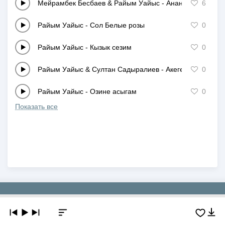
Мейрамбек Бесбаев & Райым Уайыс
-
Анана конырау ш
6
Райым Уайыс
-
Сол Белые розы
0
Райым Уайыс
-
Кызык сезим
0
Райым Уайыс & Султан Садыралиев
-
Акеге xат
0
Райым Уайыс
-
Озине асыгам
0
Показать все
Copyright © 2019-2026 NEWMP3.KZ. Все права защищены.
О сайте
Контакты
Добавить трек
DMCA