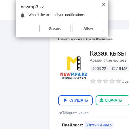
newmp3.kz
Would like to send you notifications
Discard
Allow
Скачать музыку
»
Арман Жиеналиев
Казак кызы
Арман Жиеналиев
03:22
7.9 Мб.
Оце
СЛУШАТЬ
СКАЧАТЬ
Telegram канал
Плейлист:
Ұлттық әндер