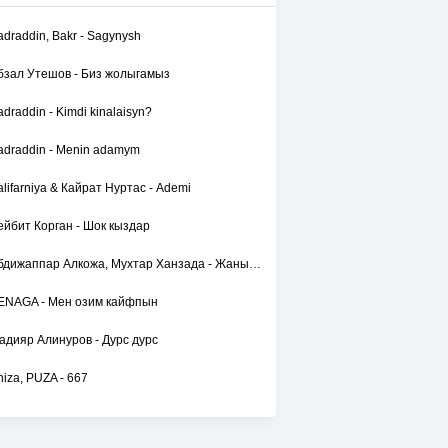
adraddin, Bakr - Sagynysh
бзал Утешов - Биз жолыгамыз
adraddin - Kimdi kinalaisyn?
adraddin - Menin adamym
alifarniya & Кайрат Нуртас - Ademi
ейбит Корган - Шок кыздар
Абдижаппар Алкожа, Мухтар Ханзада - Жаным сол
ENAGA - Мен озим кайфпын
адияр Алинуров - Дурс дурс
hiza, PUZA - 667