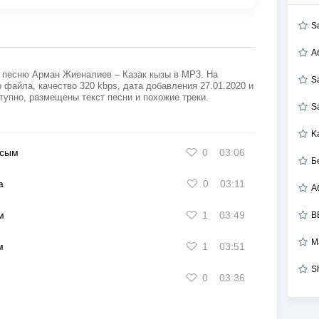
S
А
 песню Арман Жиеналиев – Казак кызы в MP3. На
S
 файла, качество 320 kbps, дата добавления 27.01.2020 и
тупно, размещены текст песни и похожие треки.
S
K
осым
0
03:06
Б
а
0
03:11
м
1
03:49
B
М
м
1
03:51
S
0
03:36