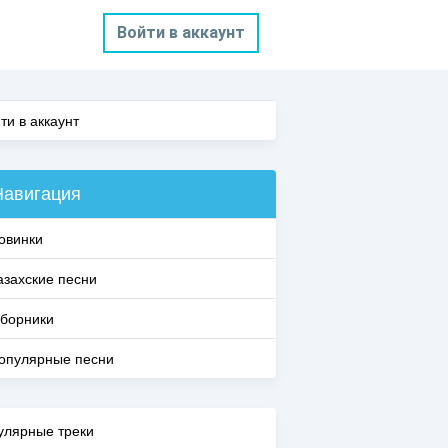
Войти в аккаунт
ти в аккаунт
Навигация
овинки
азахские песни
борники
опулярные песни
улярные треки