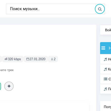
Вой
320 kbps
27.01.2020
2
Н
К
ните трек
С
П
Поп