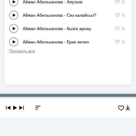
Айжан Абильханова
-
Аяулым
0
Айжан Абильханова
-
Сиз калайсыз?
0
Айжан Абильханова
-
Кызга арнау
0
Айжан Абильханова
-
Ерке келин
0
Показать все
Copyright © 2019-2026 NEWMP3.KZ. Все права защищены.
О сайте
Контакты
Добавить трек
DMCA