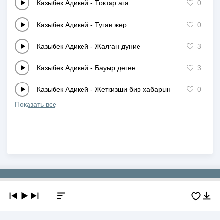
Казыбек Адикей
-
Токтар ага
0
Казыбек Адикей
-
Туган жер
0
Казыбек Адикей
-
Жалган дуние
3
Казыбек Адикей
-
Бауыр деген…
3
Казыбек Адикей
-
Жеткизши бир хабарын
0
Показать все
Copyright © 2019-2026 NEWMP3.KZ. Все права защищены.
О сайте
Контакты
Добавить трек
DMCA