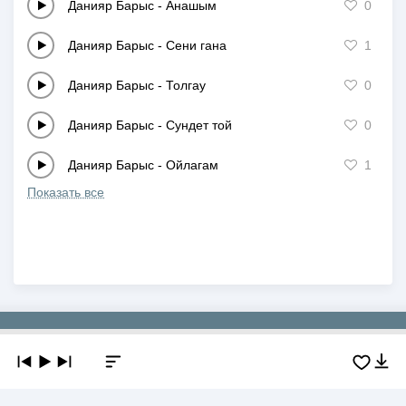
Данияр Барыс
-
Анашым
0
Данияр Барыс
-
Сени гана
1
Данияр Барыс
-
Толгау
0
Данияр Барыс
-
Сундет той
0
Данияр Барыс
-
Ойлагам
1
Показать все
Copyright © 2019-2026 NEWMP3.KZ. Все права защищены.
О сайте
Контакты
Добавить трек
DMCA